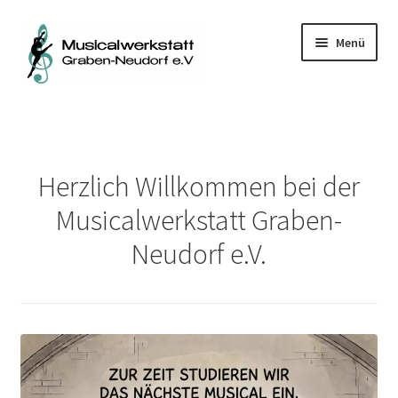
Zur
Zum
Menü
Navigation
Inhalt
springen
springen
Startseite
Tickets
Herzlich Willkommen bei der
Kontakt
Musicalwerkstatt Graben-
Neudorf e.V.
Warenkorb
Mitglied werden
Über uns
Management