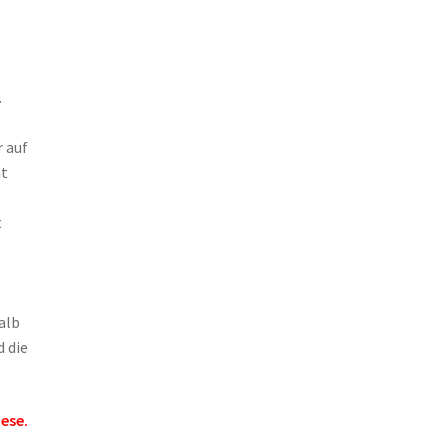
.
 auf
nt
t
alb
 die
iese.