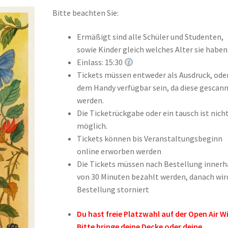
Bitte beachten Sie:
Ermäßigt sind alle Schüler und Studenten,
sowie Kinder gleich welches Alter sie haben
Einlass: 15:30
Tickets müssen entweder als Ausdruck, oder
dem Handy verfügbar sein, da diese gescan
werden.
Die Ticketrückgabe oder ein tausch ist nich
möglich.
Tickets können bis Veranstaltungsbeginn
online erworben werden
Die Tickets müssen nach Bestellung innerh
von 30 Minuten bezahlt werden, danach wird
Bestellung storniert
Du hast freie Platzwahl auf der Open Air W
Bitte bringe deine Decke oder deine