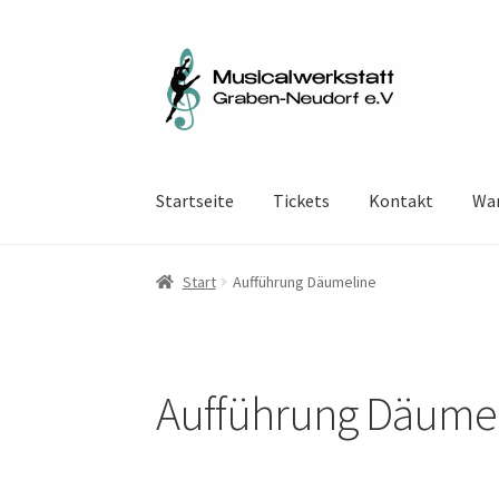
Zur
Zum
Navigation
Inhalt
springen
springen
Startseite
Tickets
Kontakt
Wa
Start
Aufführung Däumeline
Aufführung Däume